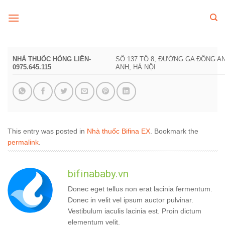
Skip
to
content
NHÀ THUỐC HỒNG LIÊN-
SỐ 137 TỔ 8, ĐƯỜNG GA ĐÔNG A
0975.645.115
ANH, HÀ NỘI
This entry was posted in
Nhà thuốc Bifina EX
. Bookmark the
permalink
.
bifinababy.vn
Donec eget tellus non erat lacinia fermentum.
Donec in velit vel ipsum auctor pulvinar.
Vestibulum iaculis lacinia est. Proin dictum
elementum velit.