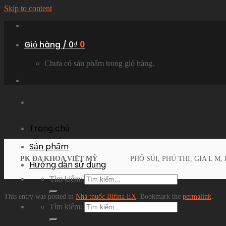
Skip to content
Giỏ hàng /
0
₫
0
Chưa có sản phẩm trong giỏ hàng.
Trang chủ
Sản phẩm
PK ĐA KHOA VIỆT MỸ
PHỐ SỦI, PHÚ THỊ, GIA L M,
Hướng dẫn sử dụng
Tìm kiếm:
This entry was posted in
Nhà thuốc Bifina EX
. Bookmark the
permalink
.
Tìm kiếm: